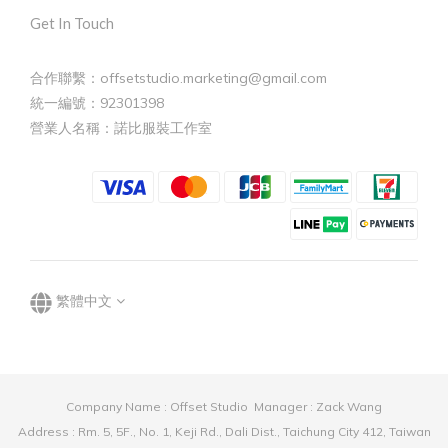
Get In Touch
合作聯繫：offsetstudio.marketing@gmail.com
統一編號：92301398
營業人名稱：諾比服裝工作室
繁體中文
Company Name : Offset Studio Manager : Zack Wang
Address : Rm. 5, 5F., No. 1, Keji Rd., Dali Dist., Taichung City 412, Taiwan