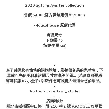
2020 autumn/winter collection
售價
$480 (
官方韓幣定價
₩19000)
-Raucohouse
原價代購
商品尺寸
F 鏈長 46
(皆為平量 cm)
-
為了確保您有愉快的購物體驗，及整個交易的完整性，下
單前可先使用聊聊詢問尺寸建議等問題
... (
若訊息回覆稍
晚可私訊
IG
小盒子
)
以確保您可以購入最適合您的單品。
-
Instagram : offset_studio
-
店面地址
:
新北市板橋區中山路一段
216
巷
2
號
(GOOGLE
馥華松