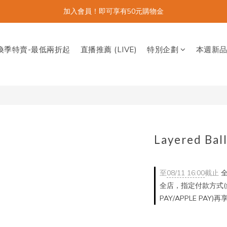
加入會員！即可享有50元購物金
換季特賣-最低兩折起
直播推薦 (LIVE)
特別企劃
本週新
Layered Bal
至
08/11 16:00
截止
全
全店，指定付款方式(銀
PAY/APPLE PAY)