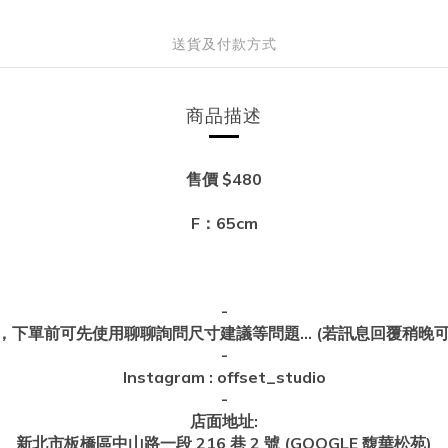
送貨及付款方式
商品描述
售價 $480
F：65cm
-
單前可先使用聊聊詢問尺寸建議等問題... (若訊息回覆稍晚可私
-
Instagram : offset_studio
-
店面地址:
新北市板橋區中山路一段 216 巷 2 號 (GOOGLE 馥華松苑)