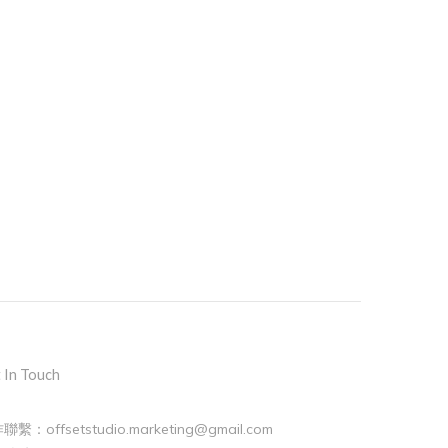
 In Touch
聯繫：offsetstudio.marketing@gmail.com