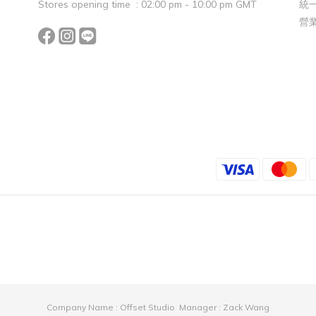
Stores opening time : 02:00 pm - 10:00 pm GMT
統一
營
Company Name : Offset Studio Manager : Zack Wang