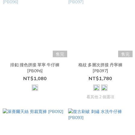
售完
售完
排釦 撞色拼接 單寧 牛仔褲
格紋 多層次拼接 丹寧褲
[PB096]
[PB097]
NT$1,080
NT$1,780
看其他 2 個選項