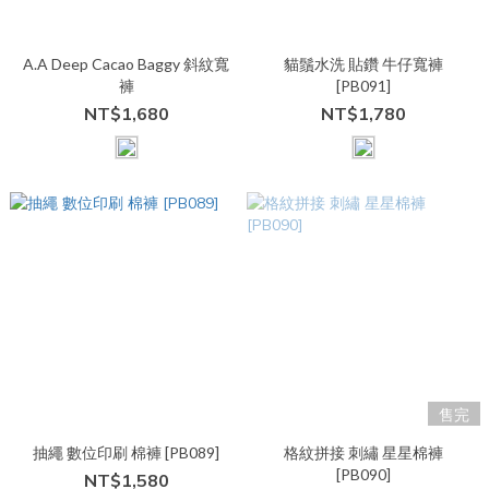
A.A Deep Cacao Baggy 斜紋寬
貓鬚水洗 貼鑽 牛仔寬褲
褲
[PB091]
NT$1,680
NT$1,780
售完
抽繩 數位印刷 棉褲 [PB089]
格紋拼接 刺繡 星星棉褲
[PB090]
NT$1,580