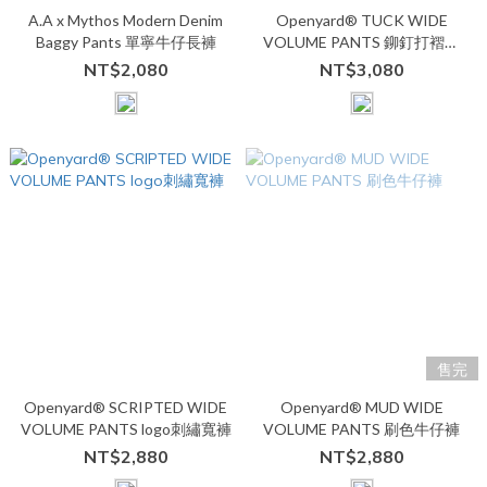
A.A x Mythos Modern Denim
Openyard® TUCK WIDE
Baggy Pants 單寧牛仔長褲
VOLUME PANTS 鉚釘打褶直
筒寬褲
NT$2,080
NT$3,080
售完
Openyard® SCRIPTED WIDE
Openyard® MUD WIDE
VOLUME PANTS logo刺繡寬褲
VOLUME PANTS 刷色牛仔褲
NT$2,880
NT$2,880