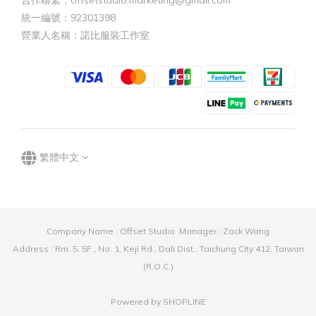
統一編號：92301398
營業人名稱：諾比服裝工作室
繁體中文
Company Name : Offset Studio Manager : Zack Wang
Address : Rm. 5, 5F., No. 1, Keji Rd., Dali Dist., Taichung City 412, Taiwan
(R.O.C.)
Powered by SHOPLINE