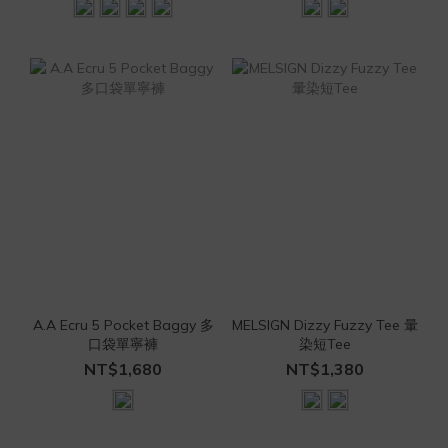
A.A Ecru 5 Pocket Baggy 多
MELSIGN Dizzy Fuzzy Tee 暈
口袋單寧褲
染短Tee
NT$1,680
NT$1,380