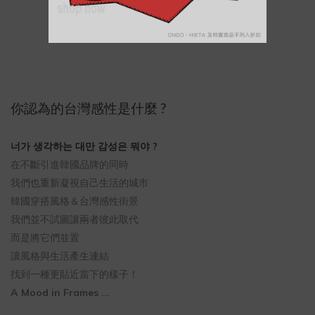
你認為的台灣感性是什麼 ?
너가 생각하는 대만 감성은 뭐야 ?
在不斷引進韓國品牌的同時
我們也重新凝視自己生活的城市
韓國穿搭風格＆台灣感性街景
我們並不試圖讓兩者彼此取代
而是將它們並置
讓風格與生活產生連結
找到一種更貼近當下的樣子！
A Mood in Frames ...