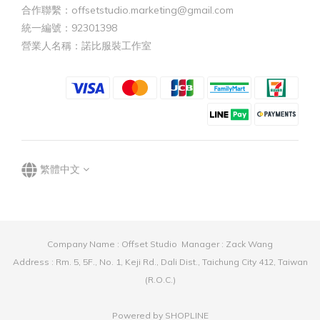
合作聯繫：offsetstudio.marketing@gmail.com
統一編號：92301398
營業人名稱：諾比服裝工作室
繁體中文
Company Name : Offset Studio Manager : Zack Wang
Address : Rm. 5, 5F., No. 1, Keji Rd., Dali Dist., Taichung City 412, Taiwan
(R.O.C.)
Powered by SHOPLINE