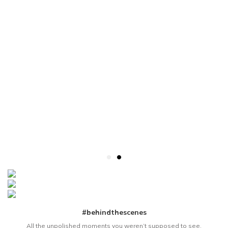
#behindthescenes
All the unpolished moments you weren’t supposed to see.