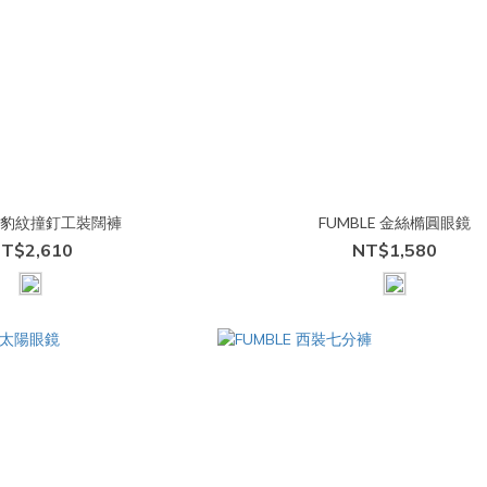
E 豹紋撞釘工裝闊褲
FUMBLE 金絲橢圓眼鏡
T$2,610
NT$1,580