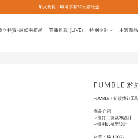
加入會員！即可享有50元購物金
換季特賣-最低兩折起
直播推薦 (LIVE)
特別企劃
本週新
FUMBLE 
FUMBLE / 豹紋撞釘
商品介紹
✓撞釘工裝裁布設計
✓微喇叭褲型設計
材質：棉 100%