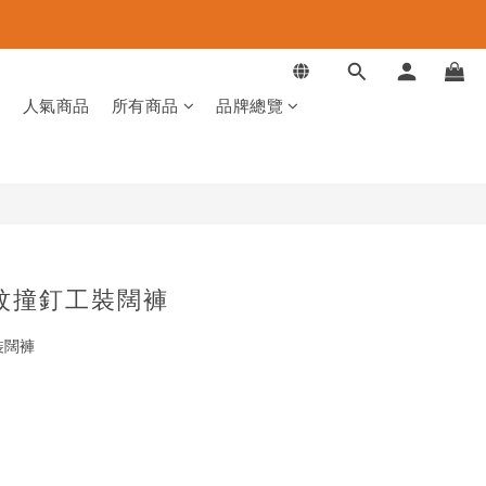
立即購買
品
人氣商品
所有商品
品牌總覽
豹紋撞釘工裝闊褲
工裝闊褲