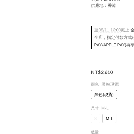
供應地：香港
至
08/11 16:00
截止
全
全店，指定付款方式(銀
PAY/APPLE PAY)
NT$2,610
顏色
: 黑色(現貨)
黑色(現貨)
尺寸
: M-L
S
M-L
數量