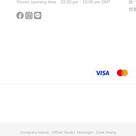
Stores opening time : 02:00 pm - 10:00 pm GMT
統一
營
Company Name : Offset Studio Manager : Zack Wang