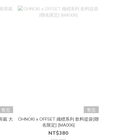
售完
售完
肩剪裁 大
OHNOKI x OFFSET 織標系列 飲料提袋[聯
名限定] [MA006]
NT$380