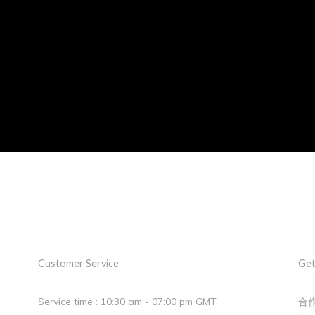
Customer Service
Get
Service time : 10:30 am - 07:00 pm GMT
合作