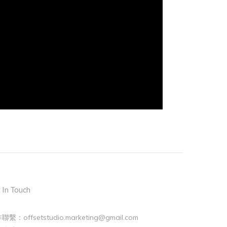
 In Touch
聯繫：offsetstudio.marketing@gmail.com