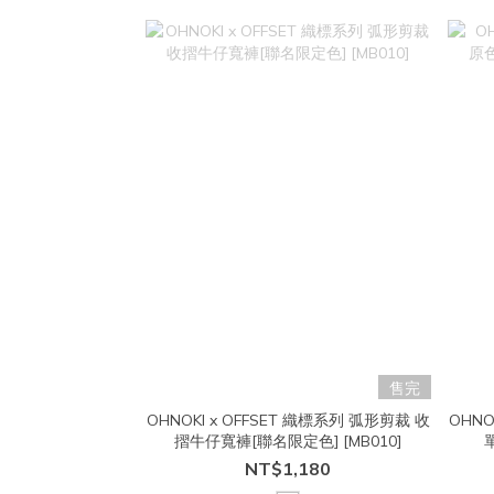
售完
OHNOKI x OFFSET 織標系列 弧形剪裁 收
OHNO
摺牛仔寬褲[聯名限定色] [MB010]
NT$1,180