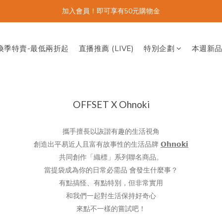
加入會員！即可享有50元購物金
換季特賣-最低兩折起
直播推薦 (LIVE)
特別企劃
本週新
OFFSET X Ohnoki
攜手擅長以詼諧有趣的生活視角
創造出平易近人且富有故事性的生活品牌
𝗢𝗵𝗻𝗼𝗸𝗶
共同創作「織標」系列聯名商品。
當提袋成為你的日常必需品 會發生什麼事？
有點搞怪、有點特別，但非常實用
和我們一起對生活保持好奇心
來點不一樣的嘗試吧！