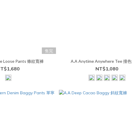
售完
ripe Loose Pants 條紋寬褲
A.A Anytime Anywhere Tee 撞
T$1,680
NT$1,080