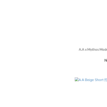
A.A x Mythos Mod
N