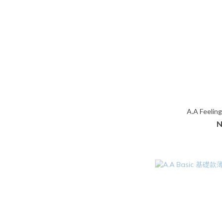
A.A Feel
N