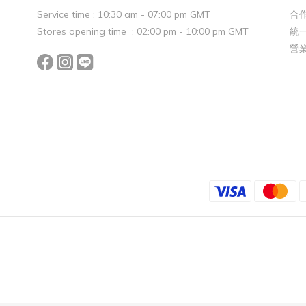
Service time : 10:30 am - 07:00 pm GMT
合作
Stores opening time : 02:00 pm - 10:00 pm GMT
統一
營