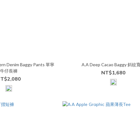
ern Denim Baggy Pants 單寧
A.A Deep Cacao Baggy 斜紋
牛仔長褲
NT$1,680
T$2,080