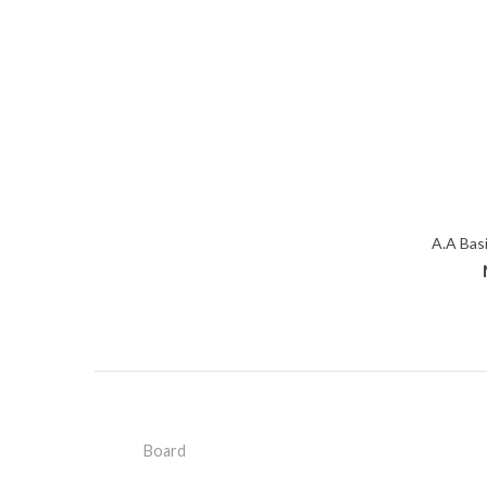
A.A B
Board