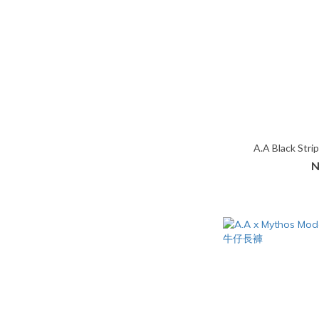
A.A Black St
N