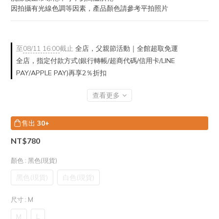
因拍攝有光線色調等因素，產品顏色請參考平拍照片
至
08/11 16:00
截止
全店，父親節活動｜全館超取免運
全店，指定付款方式(銀行轉帳/超商代碼/信用卡/LINE
PAY/APPLE PAY)再享2％折扣
查看更多
售出
30+
NT$780
顏色
: 黑色(現貨)
黑色(現貨)
白色(現貨)
尺寸
: M
M
L