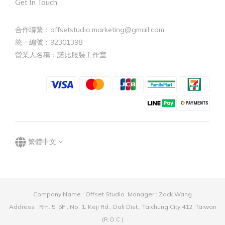
Get In Touch
合作聯繫：offsetstudio.marketing@gmail.com
統一編號：92301398
營業人名稱：諾比服裝工作室
繁體中文
Company Name : Offset Studio Manager : Zack Wang
Address : Rm. 5, 5F., No. 1, Keji Rd., Dali Dist., Taichung City 412, Taiwan
(R.O.C.)