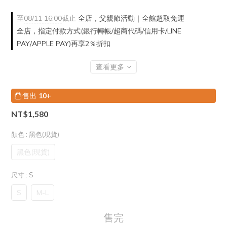
至
08/11 16:00
截止
全店，父親節活動｜全館超取免運
全店，指定付款方式(銀行轉帳/超商代碼/信用卡/LINE
PAY/APPLE PAY)再享2％折扣
查看更多
售出
10+
NT$1,580
顏色
: 黑色(現貨)
黑色(現貨)
尺寸
: S
S
M-L
售完