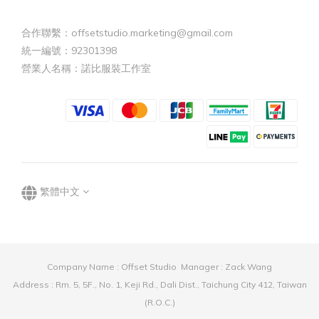
合作聯繫：offsetstudio.marketing@gmail.com
統一編號：92301398
營業人名稱：諾比服裝工作室
繁體中文
Company Name : Offset Studio Manager : Zack Wang
Address : Rm. 5, 5F., No. 1, Keji Rd., Dali Dist., Taichung City 412, Taiwan
(R.O.C.)