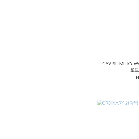
CAVISH MILKY W
星星
N