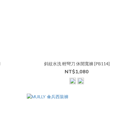
褲
斜紋水洗 輕彎刀 休閒寬褲 [PB114]
NT$1,080