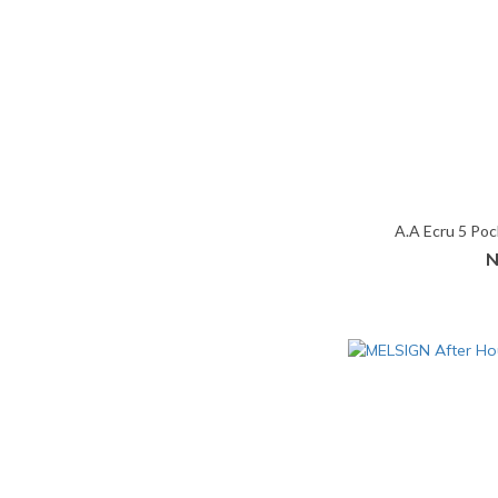
A.A Ecru 5 
N