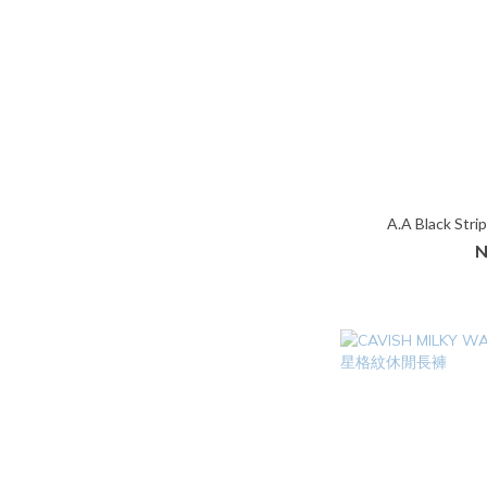
A.A Black St
N