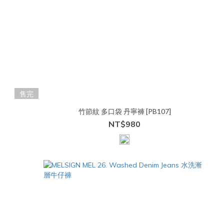
售完
竹節紋 多口袋 丹寧褲 [PB107]
NT$980