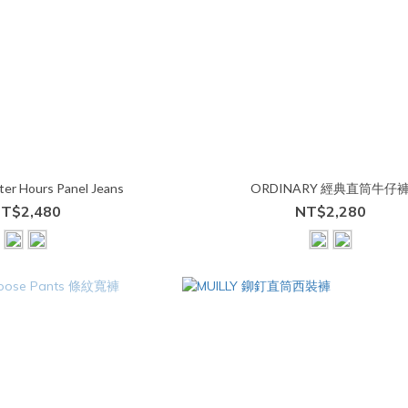
er Hours Panel Jeans
ORDINARY 經典直筒牛仔
T$2,480
NT$2,280