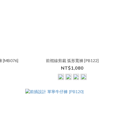
[MB076]
前褶線剪裁 弧形寬褲 [PB122]
NT$1,080