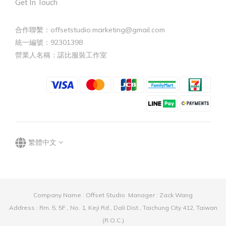
Get In Touch
合作聯繫：offsetstudio.marketing@gmail.com
統一編號：92301398
營業人名稱：諾比服裝工作室
繁體中文
Company Name : Offset Studio Manager : Zack Wang
Address : Rm. 5, 5F., No. 1, Keji Rd., Dali Dist., Taichung City 412, Taiwan
(R.O.C.)