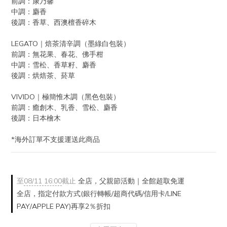
前調：康乃馨
中調：麝香
後調：香草、西澳檀香碎木
LEGATO｜焙茶清辛調（墨綠白包裝）
前調：無花果、春花、佛手柑
中調：雪松、香草籽、麝香
後調：烘焙茶、菸草
VIVIDO｜極簡惟木調（黑色包裝）
前調：癒創木、乳香、雪松、麝香
後調：日本檜木
*海外訂單不支援運送此商品
至
08/11 16:00
截止
全店，父親節活動｜全館超取免運
全店，指定付款方式(銀行轉帳/超商代碼/信用卡/LINE
PAY/APPLE PAY)再享2％折扣