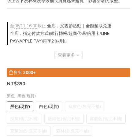
防止丟下洗衣機洗導致袖長肩寬越來越寬，影響穿著的版型。
至
08/11 16:00
截止
全店，父親節活動｜全館超取免運
全店，指定付款方式(銀行轉帳/超商代碼/信用卡/LINE
PAY/APPLE PAY)再享2％折扣
查看更多
售出
3000+
NT$390
顏色
: 黑色(現貨)
黑色(現貨)
白色(現貨)
麻灰色(售完不補)
深灰(售完不補)
藍綠色(售完不補)
霧霾藍(售完不補)
克萊因藍(售完不補)
森林綠(售完不補)