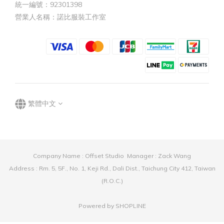
統一編號：92301398
營業人名稱：諾比服裝工作室
繁體中文
Company Name : Offset Studio Manager : Zack Wang
Address : Rm. 5, 5F., No. 1, Keji Rd., Dali Dist., Taichung City 412, Taiwan
(R.O.C.)
Powered by SHOPLINE