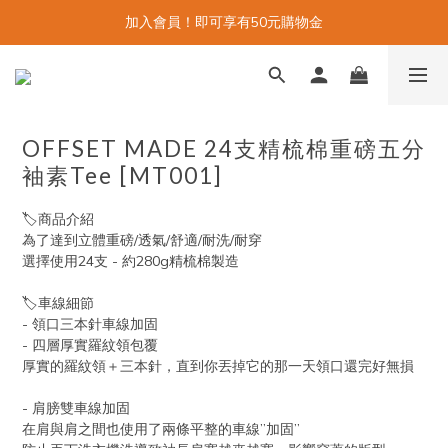
加入會員！即可享有50元購物金
OFFSET MADE 24支精梳棉重磅五分
袖素Tee [MT001]
🏷️商品介紹
為了達到立體重磅/透氣/舒適/耐洗/耐穿
選擇使用24支 - 約280g精梳棉製造
🏷️車線細節
- 領口三本針車線加固
- 四層厚實羅紋領包覆
厚實的羅紋領＋三本針，直到你丟掉它的那一天領口還完好無損
- 肩膀雙車線加固
在肩與肩之間也使用了兩條平整的車線”加固”