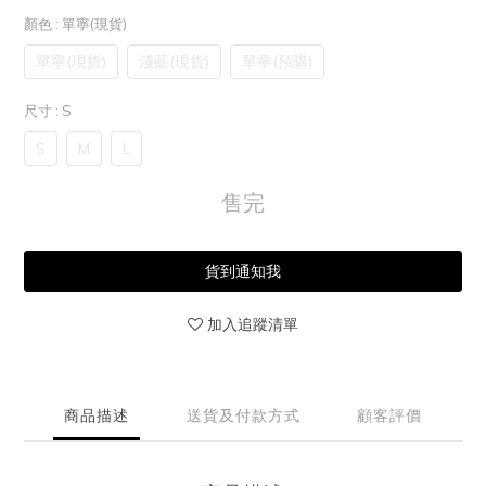
顏色
: 單寧(現貨)
單寧(現貨)
淺藍(現貨)
單寧(預購)
尺寸
: S
S
M
L
售完
貨到通知我
加入追蹤清單
商品描述
送貨及付款方式
顧客評價