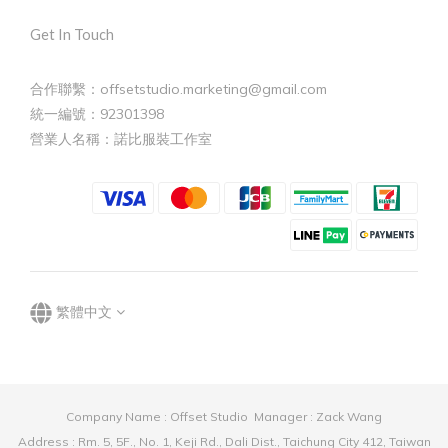
Get In Touch
合作聯繫：offsetstudio.marketing@gmail.com
統一編號：92301398
營業人名稱：諾比服裝工作室
繁體中文
Company Name : Offset Studio Manager : Zack Wang
Address : Rm. 5, 5F., No. 1, Keji Rd., Dali Dist., Taichung City 412, Taiwan