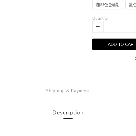
咖啡色(預購)
藍色
Quantity
ADD TO CAR
Shipping & Payment
Description