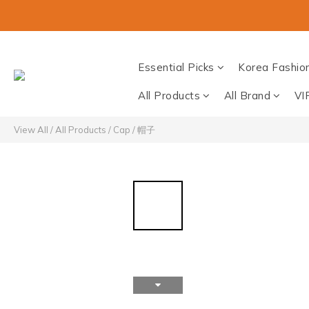
Essential Picks
Korea Fashio
All Products
All Brand
VI
View All
/
All Products
/
Cap / 帽子