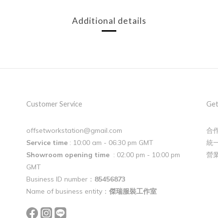
Additional details
Customer Service
Get
offsetworkstation@gmail.com
合作
Service time
: 10:00 am - 06:30 pm GMT
統一
Showroom opening time
: 02:00 pm - 10:00 pm
營
GMT
Business ID number：
85456873
Name of business entity：
傑瑞服裝工作室