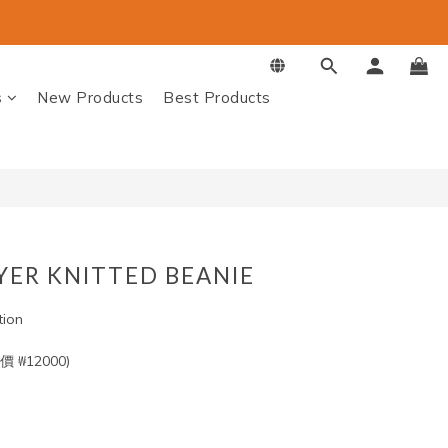
BUY NOW
s
New Products
Best Products
YER KNITTED BEANIE
tion
 ₩12000)