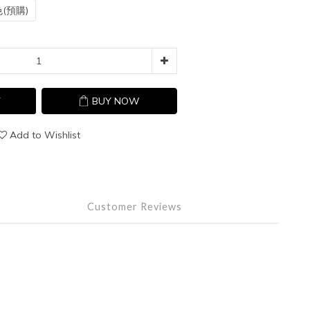
(預購)
T
BUY NOW
Add to Wishlist
Customer Reviews