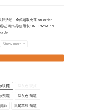
節活動｜全館超取免運 on order
超商代碼/信用卡/LINE PAY/APPLE
rder
Show more
(現貨)
深灰色(現貨)
(預購)
深灰色(預購)
預購)
鼠尾草綠(預購)