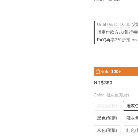
Until
08/11 16:00
父親
指定付款方式(銀行轉帳/
PAY)再享2％折扣 on o
Sold
100+
NT$380
Color
: 淺灰色(現貨)
黑色(現貨)
淺灰色
黑色(預購)
淺灰色
米色(預購)
紅色(