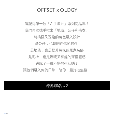
OFFSET x OLOGY
還記得第一波「左手畫ㄉ」系列商品嗎？
我們再次攜手推出「地毯、公仔和毛衣」
將搞怪又逗趣的角色融入設計
是公仔，也是陪伴你的夥伴 ;
是地毯，也是提升氣氛的居家裝飾
是毛衣，也是溫暖又有趣的穿搭靈感
過膩了一成不變的生活嗎？
讓他們融入你的日常，陪你一起打破無聊！
跨界聯名 #2