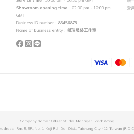
Service time
: 10:00 am - 06:30 pm GMT
統一
Showroom opening time
: 02:00 pm - 10:00 pm
營
GMT
Business ID number：
85456873
Name of business entity：
傑瑞服裝工作室
Company Name : Offset Studio Manager : Zack Wang
ddress : Rm. 5, 5F., No. 1, Keji Rd., Dali Dist., Taichung City 412, Taiwan (R.O.C