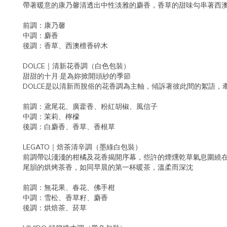
帶著暖意的康乃馨清透出中性淡雅的麝香，香草的甜味勾串著西
前調：康乃馨
中調：麝香
後調：香草、西澳檀香碎木
DOLCE｜清新花香調（白色包裝）
甜甜的十月·是為妳掀開頭紗的季節
DOLCE是以清新而脫俗的花香調為主軸，傾訴著彼此間的絮語
前調：鳶尾花、廣藿香、粉紅胡椒、風信子
中調：茉莉、檸檬
後調：白麝香、香草、香根草
LEGATO｜焙茶清辛調（墨綠白包裝）
前調帶以淺淺的柑橘及花香揭開序幕，些許的煙燻乾草氣息圍繞
尾韻的烘烤茶香，如同早晨的第一杯暖茶，溫柔而深沈
前調：無花果、春花、佛手柑
中調：雪松、香草籽、麝香
後調：烘焙茶、菸草