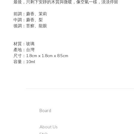
最後，只剩下安靜的木質與微暖，像空氣一樣，淡淡停留
前調：麝香、茉莉
中調：麝香、梨
後調：苔癬、龍眼
材質：玻璃
產地：台灣
尺寸：1.8cm x 1.8cm x 8.5cm
容量：10ml
Board
About Us