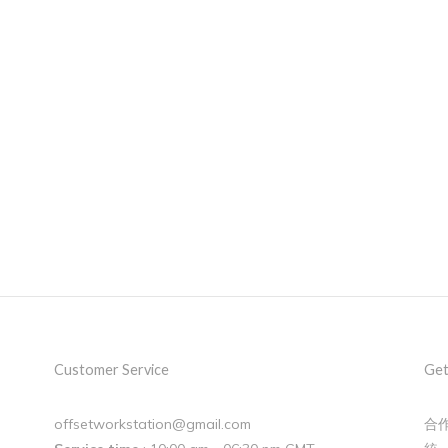
Customer Service
Get
offsetworkstation@gmail.com
合作