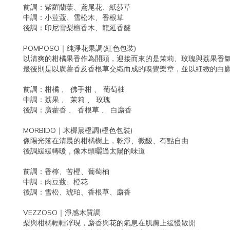
前調：紫羅蘭葉、鳶尾花、紙莎草
中調：小荳蔻、雪松木、香根草
後調：印尼雪梨檀香木、龍延香醚
POMPOSO｜純淨花果調(紅色包裝)
以清爽的柑橘果香作為開頭，迎接而來的是茉莉、玫瑰與荔果香
最後則是以廣藿香及香根草交織而成的嗅覺樂章，並以細緻的白
前調：柑橘 、 佛手柑 、 葡萄柚
中調：荔果 、 茉莉 、 玫瑰
後調：廣藿香 、 香根草 、 白麝香
MORBIDO｜木樨晨橙調(橙色包裝)
像陽光落在清晨的柑橘樹上，乾淨、微酸、有點自由
後調緩緩轉暖，像木頭曬過太陽的味道
前調：香檸、苦橙、葡萄柚
中調：肉豆蔻、橙花
後調：雪松、琥珀、香根草、麝香
VEZZOSO｜淨感木質調
梨與柑橘輕輕浮現，麝香與花的氣息在肌膚上緩慢散開