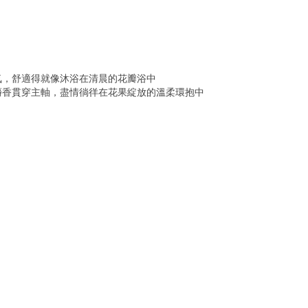
氣，舒適得就像沐浴在清晨的花瓣浴中
麝香貫穿主軸，盡情徜徉在花果綻放的溫柔環抱中