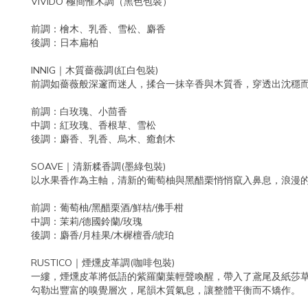
VIVIDO 極簡惟木調（黑色包裝）
前調：檜木、乳香、雪松、麝香
後調：日本扁柏
INNIG｜木質薔薇調(紅白包裝)
前調如薔薇般深邃而迷人，揉合一抹辛香與木質香，穿透出沈穩
前調：白玫瑰、小茴香
中調：紅玫瑰、香根草、雪松
後調：麝香、乳香、烏木、癒創木
SOAVE｜清新糅香調(墨綠包裝)
以水果香作為主軸，清新的葡萄柚與黑醋栗悄悄竄入鼻息，浪漫
前調：葡萄柚/黑醋栗酒/鮮桔/佛手柑
中調：茉莉/德國鈴蘭/玫瑰
後調：麝香/月桂果/木樨檀香/琥珀
RUSTICO｜煙燻皮革調(咖啡包裝)
一縷，煙燻皮革將低語的紫羅蘭葉輕聲喚醒，帶入了鳶尾及紙莎
勾勒出豐富的嗅覺層次，尾韻木質氣息，讓整體平衡而不矯作。