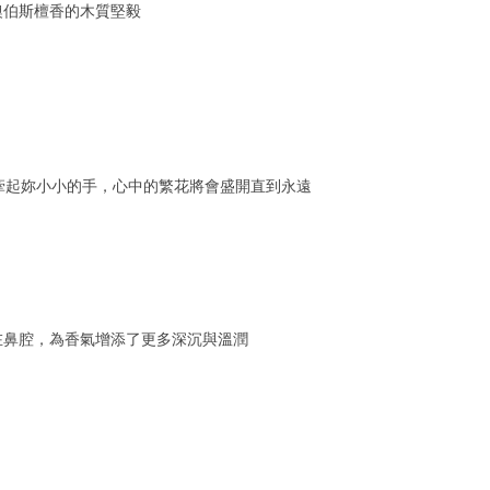
澳伯斯檀香的木質堅毅
，牽起妳小小的手，心中的繁花將會盛開直到永遠
在鼻腔，為香氣增添了更多深沉與溫潤