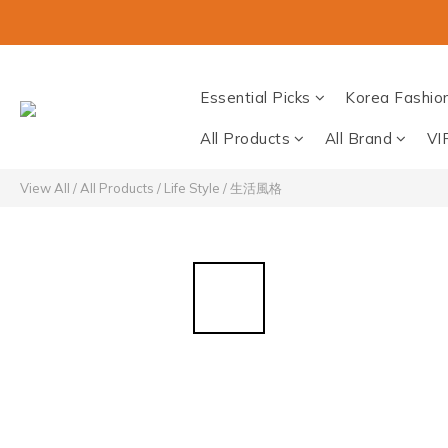
Essential Picks
Korea Fashio
All Products
All Brand
VI
View All
/
All Products
/
Life Style / 生活風格