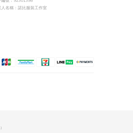
編號：92301398
業人名稱：諾比服裝工作室
.)