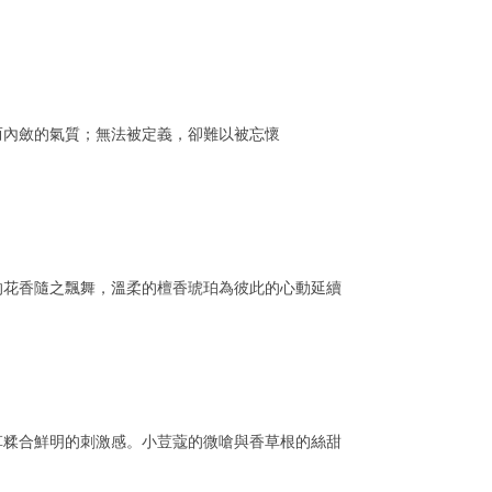
而內斂的氣質；無法被定義，卻難以被忘懷
的花香隨之飄舞，溫柔的檀香琥珀為彼此的心動延續
草糅合鮮明的刺激感。小荳蔻的微嗆與香草根的絲甜