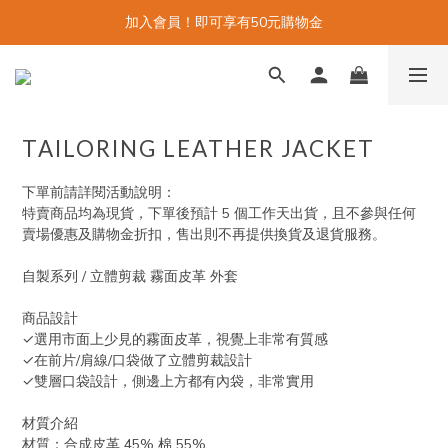
加入會員！即可享有50元購物金
TAILORING LEATHER JACKET
下單前請詳閱活動說明：
特賣商品均為現貨，下單後預計 5 個工作天出貨，且不參與任何
賣場優惠及購物金折扣，售出則不再提供換貨及退貨服務。
自製系列 / 立體剪裁 霧面皮革 外套
商品設計
✓選用市面上少見的霧面皮革，視覺上非常有質感
✓在前片/肩線/口袋做了立體剪裁設計
✓雙層口袋設計，側邊上方都有內袋，非常實用
材質介紹
材質：合成皮革 45% 棉 55%