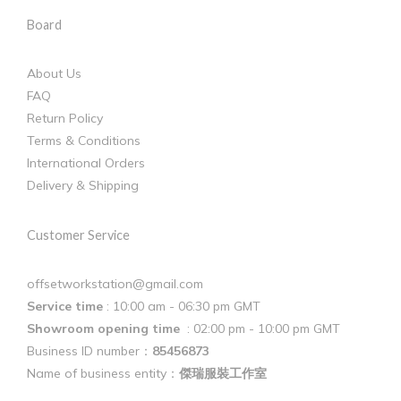
Board
About Us
FAQ
Return Policy
Terms & Conditions
International Orders
Delivery & Shipping
Customer Service
offsetworkstation@gmail.com
Service time
: 10:00 am - 06:30 pm GMT
Showroom opening time
: 02:00 pm - 10:00 pm GMT
Business ID number：
85456873
Name of business entity：
傑瑞服裝工作室