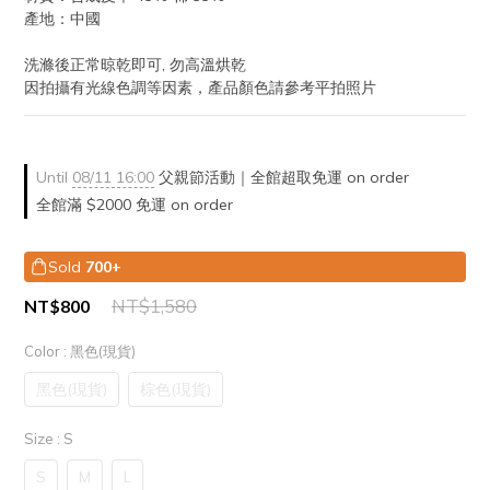
產地：中國
洗滌後正常晾乾即可, 勿高溫烘乾
因拍攝有光線色調等因素，產品顏色請參考平拍照片
Until
08/11 16:00
父親節活動｜全館超取免運 on order
全館滿 $2000 免運 on order
Sold
700+
NT$1,580
NT$800
Color
: 黑色(現貨)
黑色(現貨)
棕色(現貨)
Size
: S
S
M
L