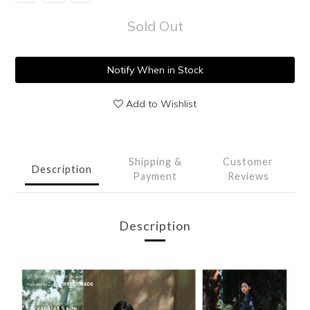
Sold Out
Notify When in Stock
Add to Wishlist
Shipping &
Customer
Description
Payment
Reviews
Description