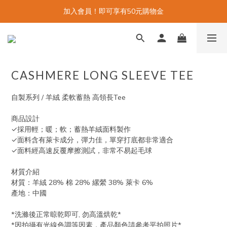
加入會員！即可享有50元購物金
CASHMERE LONG SLEEVE TEE
自製系列 / 羊絨 柔軟蓄熱 高領長Tee
商品設計
✓採用輕；暖；軟；蓄熱羊絨面料製作
✓面料含有萊卡成分，彈力佳，單穿打底都非常適合
✓面料經高速反覆摩擦測試，非常不易起毛球
材質介紹
材質：羊絨 28% 棉 28% 縲縈 38% 萊卡 6%
產地：中國
*洗滌後正常晾乾即可, 勿高溫烘乾*
*因拍攝有光線色調等因素，產品顏色請參考平拍照片*