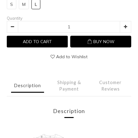
S
M
L
Quantity
ADD TO CART
BUY NOW
Add to Wishlist
Shipping &
Customer
Description
Payment
Reviews
Description