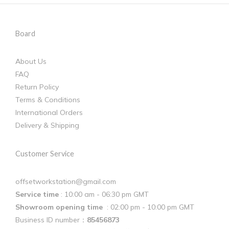
Board
About Us
FAQ
Return Policy
Terms & Conditions
International Orders
Delivery & Shipping
Customer Service
offsetworkstation@gmail.com
Service time
: 10:00 am - 06:30 pm GMT
Showroom opening time
: 02:00 pm - 10:00 pm GMT
Business ID number：
85456873