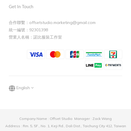
Get In Touch
合作聯繫：offsetstudio.marketing@gmail.com
統一編號：92301398
營業人名稱：諾比服裝工作室
English
Company Name : Offset Studio Manager : Zack Wang
Address : Rm. 5, 5F., No. 1, Keji Rd., Dali Dist., Taichung City 412, Taiwan