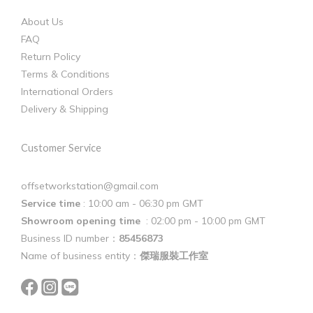
About Us
FAQ
Return Policy
Terms & Conditions
International Orders
Delivery & Shipping
Customer Service
offsetworkstation@gmail.com
Service time
: 10:00 am - 06:30 pm GMT
Showroom opening time
: 02:00 pm - 10:00 pm GMT
Business ID number：
85456873
Name of business entity：
傑瑞服裝工作室