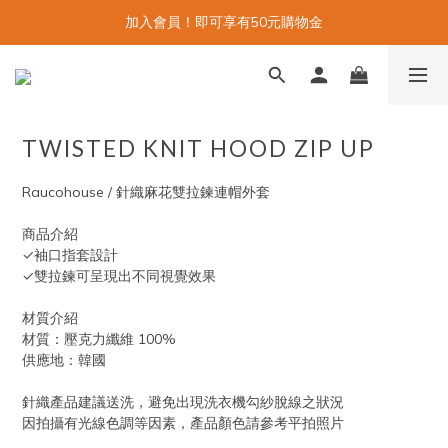
加入會員！即可享有50元購物金
TWISTED KNIT HOOD ZIP UP
Raucohouse / 針織麻花雙拉鍊連帽外套
商品介紹
✓袖口指套設計
✓雙拉鍊可呈現出不同視覺效果
材質介紹
材質：壓克力纖維 100%
供應地：韓國
針織產品建議送洗，避免出現洗衣機勾紗脫線之狀況
因拍攝有光線色調等因素，產品顏色請參考平拍照片