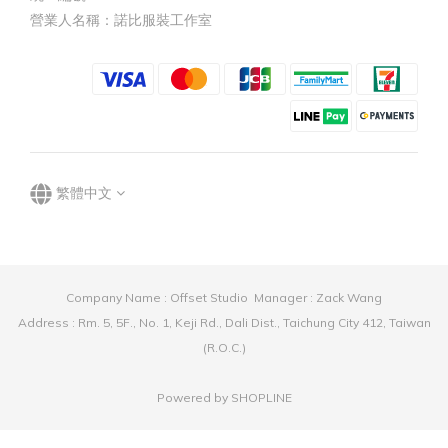
營業人名稱：諾比服裝工作室
繁體中文
Company Name : Offset Studio Manager : Zack Wang
Address : Rm. 5, 5F., No. 1, Keji Rd., Dali Dist., Taichung City 412, Taiwan
(R.O.C.)
Powered by SHOPLINE