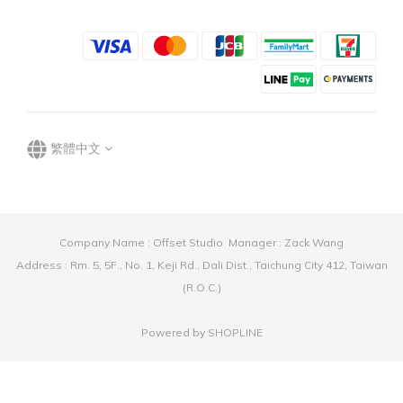
繁體中文
Company Name : Offset Studio Manager : Zack Wang
Address : Rm. 5, 5F., No. 1, Keji Rd., Dali Dist., Taichung City 412, Taiwan
(R.O.C.)
Powered by SHOPLINE
立即購買