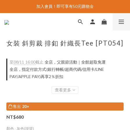
加入會員！即可享有50元購物金
女裝 斜剪裁 排釦 針織長Tee [PT054]
至
08/11 16:00
截止
全店，父親節活動｜全館超取免運
全店，指定付款方式(銀行轉帳/超商代碼/信用卡/LINE
PAY/APPLE PAY)再享2％折扣
查看更多
售出
20+
NT$680
顏色
: 灰色(現貨)