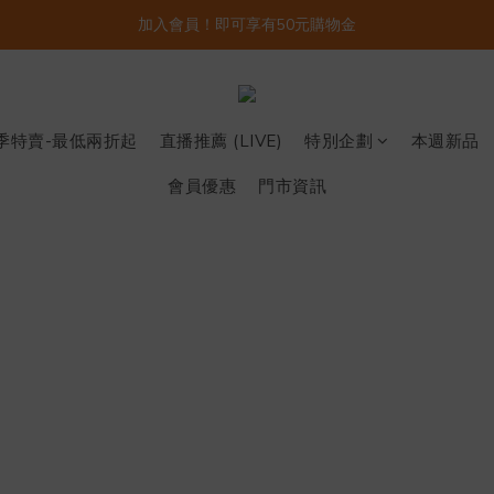
加入會員！即可享有50元購物金
季特賣-最低兩折起
直播推薦 (LIVE)
特別企劃
本週新品
會員優惠
門市資訊