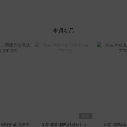
本週新品
售完
DE 闊腿剪裁 毛邊牛
女裝 條紋抓皺 斜肩短Tee
女裝 抓皺設計