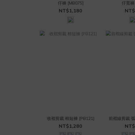
仔褲 [MB075]
仔寬褲 
NT$1,180
NT$
收褶剪裁 棉短褲 [PB121]
前褶線剪裁 弧形
NT$1,280
NT$