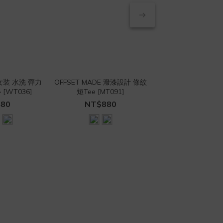
 女裝 水洗 彈力
OFFSET MADE 潑漆設計 條紋
OFFSET MADE BO
[WT036]
短Tee [MT091]
短袖襯衫 [MT0
80
NT$880
NT$690