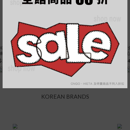
ADE 闊腿剪裁 毛邊
OFFSET MADE 女裝 排釦 繞頸
OFFSET MADE
 [MB076]
背心 [WT037]
羅紋 削肩背心 
$1,180
NT$480
NT$4
KOREAN BRANDS