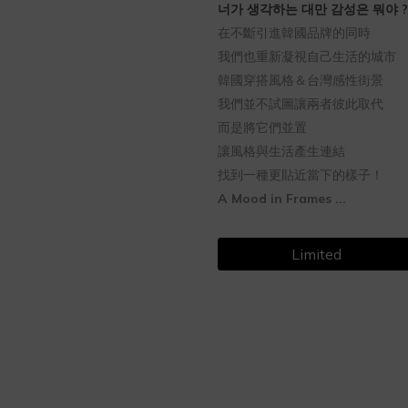
너가 생각하는 대만 감성은 뭐야 ?
在不斷引進韓國品牌的同時
我們也重新凝視自己生活的城市
韓國穿搭風格＆台灣感性街景
我們並不試圖讓兩者彼此取代
而是將它們並置
讓風格與生活產生連結
找到一種更貼近當下的樣子！
A Mood in Frames ...
Limited