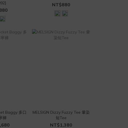
92]
NT$880
880
cket Baggy 多口
MELSIGN Dizzy Fuzzy Tee 暈染
寧褲
短Tee
,680
NT$1,380