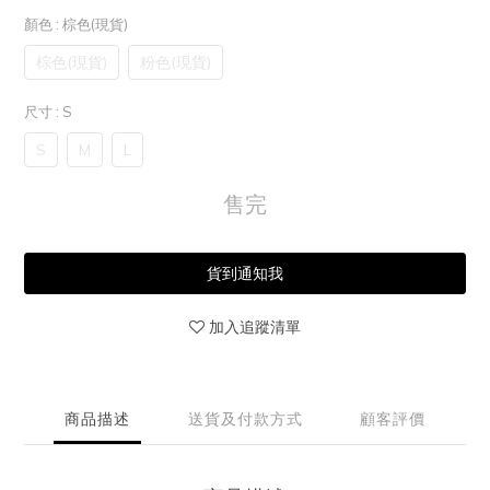
顏色
: 棕色(現貨)
棕色(現貨)
粉色(現貨)
尺寸
: S
S
M
L
售完
貨到通知我
加入追蹤清單
商品描述
送貨及付款方式
顧客評價