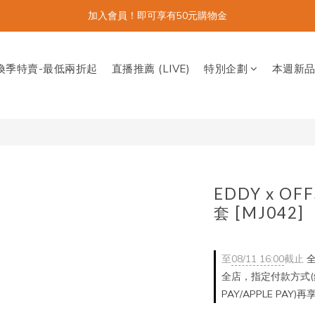
加入會員！即可享有50元購物金
換季特賣-最低兩折起
直播推薦 (LIVE)
特別企劃
本週新
EDDY x O
套 [MJ042]
至
08/11 16:00
截止
全
全店，指定付款方式(銀
PAY/APPLE PAY)