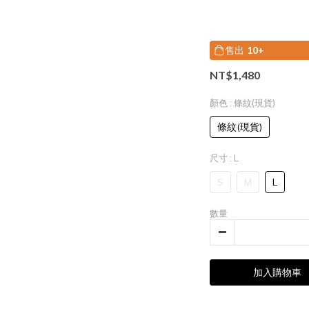
售出
10+
NT$1,480
顏色
: 條紋(現貨)
條紋(現貨)
尺寸
: L
S
M
L
數量
加入購物車