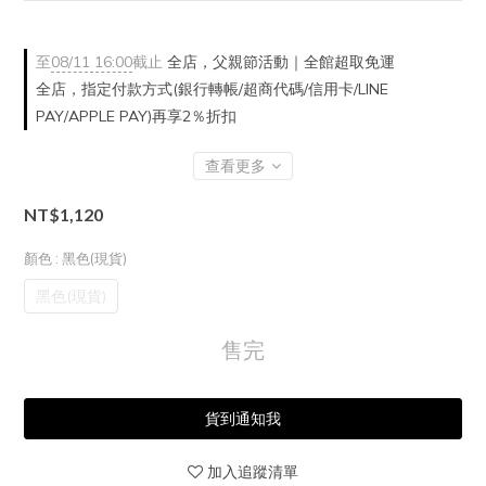
至
08/11 16:00
截止
全店，父親節活動｜全館超取免運
全店，指定付款方式(銀行轉帳/超商代碼/信用卡/LINE
PAY/APPLE PAY)再享2％折扣
查看更多
NT$1,120
顏色
: 黑色(現貨)
黑色(現貨)
售完
貨到通知我
加入追蹤清單