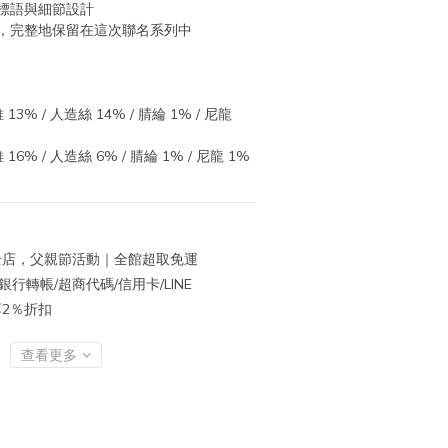
標語與細節設計
，完整地保留在這次聯名系列中
13% / 人造絲 14% / 腈綸 1% / 尼龍 
16% / 人造絲 6% / 腈綸 1% / 尼龍 1%
店，父親節活動｜全館超取免運
行轉帳/超商代碼/信用卡/LINE
再享2％折扣
查看更多