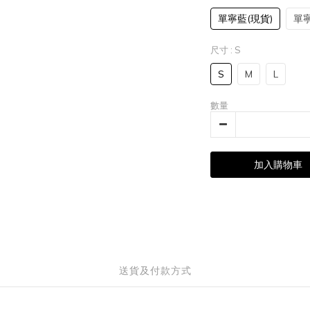
單寧藍(現貨)
單寧
尺寸
: S
S
M
L
數量
加入購物車
送貨及付款方式