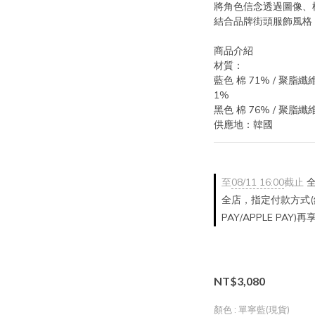
將角色信念透過圖像、
結合品牌街頭服飾風格
商品介紹
材質：
藍色 棉 71% / 聚脂纖維 
1%
黑色 棉 76% / 聚脂纖維 
供應地：韓國
至
08/11 16:00
截止
全
全店，指定付款方式(銀
PAY/APPLE PAY)
NT$3,080
顏色
: 單寧藍(現貨)