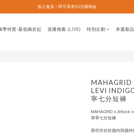
加入會員！即可享有50元購物金
換季特賣-最低兩折起
直播推薦 (LIVE)
特別企劃
本週新
MAHAGRID x
LEVI INDI
寧七分短褲
MAHAGRID x Attack o
單寧七分短褲
那些存在於牆內與牆外