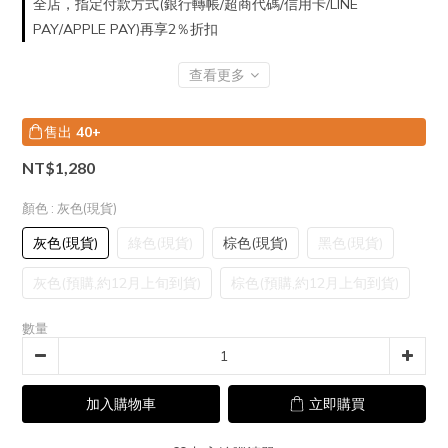
全店，指定付款方式(銀行轉帳/超商代碼/信用卡/LINE
PAY/APPLE PAY)再享2％折扣
查看更多
售出
40+
NT$1,280
顏色
: 灰色(現貨)
灰色(現貨)
綠色(現貨)
棕色(現貨)
黑色(現貨)
灰色(預購,約12月上旬到貨)
棕色(預購,約12月上旬到貨)
數量
加入購物車
立即購買