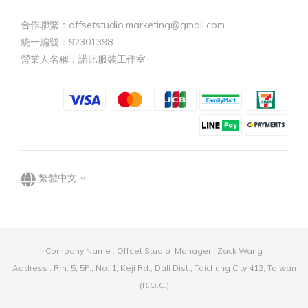
合作聯繫：offsetstudio.marketing@gmail.com
統一編號：92301398
營業人名稱：諾比服裝工作室
繁體中文
Company Name : Offset Studio Manager : Zack Wang
Address : Rm. 5, 5F., No. 1, Keji Rd., Dali Dist., Taichung City 412, Taiwan
(R.O.C.)