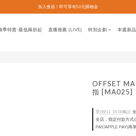
加入會員！即可享有50元購物金
換季特賣-最低兩折起
直播推薦 (LIVE)
特別企劃
本週新
OFFSET 
指 [MA025]
至
08/11 16:00
截止
全
全店，指定付款方式(銀
PAY/APPLE PAY)