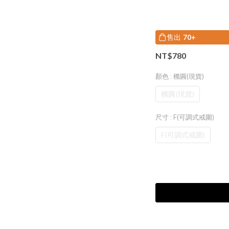
售出
70+
NT$780
顏色
: 橢圓(現貨)
橢圓(現貨)
尺寸
: F(可調式戒圍)
F(可調式戒圍)