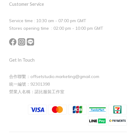
Customer Service
Service time : 10:30 am - 07:00 pm GMT
Stores opening time : 02:00 pm - 10:00 pm GMT
Get In Touch
合作聯繫：offsetstudio.marketing@gmail.com
統一編號：92301398
營業人名稱：諾比服裝工作室