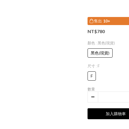
售出
10+
NT$780
顏色
: 黑色(現貨)
黑色(現貨)
尺寸
: F
F
數量
加入購物車