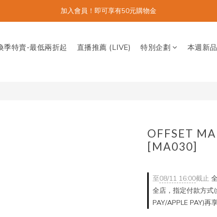
加入會員！即可享有50元購物金
換季特賣-最低兩折起
直播推薦 (LIVE)
特別企劃
本週新
OFFSET 
[MA030]
至
08/11 16:00
截止
全
全店，指定付款方式(銀
PAY/APPLE PAY)