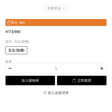
查看更多
售出
10+
NT$480
顏色
: 盲盒(隨機)
盲盒(隨機)
數量
加入購物車
立即購買
加入追蹤清單