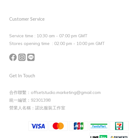
Customer Service
Service time : 10:30 am - 07:00 pm GMT
Stores opening time : 02:00 pm - 10:00 pm GMT
Get In Touch
合作聯繫：offsetstudio.marketing@gmail.com
統一編號：92301398
營業人名稱：諾比服裝工作室