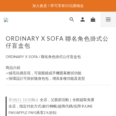
加入會員！即可享有50元購物金
ORDINARY X SOFA 聯名角色掛式公
仔盲盒包
ORDINARY X SOFA / 聯名角色掛式公仔盲盒包
商品介紹
✓絨毛玩偶呈現，可當眼鏡或手機螢幕擦拭功能
✓掛環設計可掛於隨身包包，增添多種功能及造型
至
08/11 16:00
截止
全店，父親節活動｜全館超取免運
全店，指定付款方式(銀行轉帳/超商代碼/信用卡/LINE
PAY/APPLE PAY)再享2％折扣