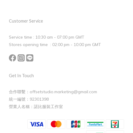
Customer Service
Service time : 10:30 am - 07:00 pm GMT
Stores opening time : 02:00 pm - 10:00 pm GMT
Get In Touch
合作聯繫：offsetstudio.marketing@gmail.com
統一編號：92301398
營業人名稱：諾比服裝工作室