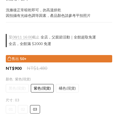
洗滌後正常晾乾即可，勿高溫烘乾
因拍攝有光線色調等因素，產品顏色請參考平拍照片
至
08/11 16:00
截止
全店，父親節活動｜全館超取免運
全店，全館滿 $2000 免運
售出
50+
NT$1,480
NT$900
顏色
: 紫色(現貨)
黑色(現貨)
紫色(現貨)
橘色(現貨)
尺寸
: 03
01
02
03