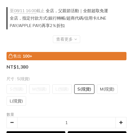
至
08/11 16:00
截止
全店，父親節活動｜全館超取免運
全店，指定付款方式(銀行轉帳/超商代碼/信用卡/LINE
PAY/APPLE PAY)再享2％折扣
查看更多
售出
100+
NT$1,380
尺寸
: S(現貨)
S(預購)
M(預購)
L(預購)
S(現貨)
M(現貨)
L(現貨)
數量