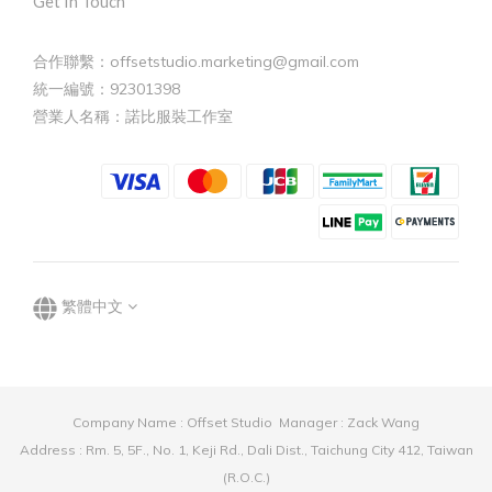
Get In Touch
合作聯繫：offsetstudio.marketing@gmail.com
統一編號：92301398
營業人名稱：諾比服裝工作室
繁體中文
Company Name : Offset Studio Manager : Zack Wang
Address : Rm. 5, 5F., No. 1, Keji Rd., Dali Dist., Taichung City 412, Taiwan
(R.O.C.)