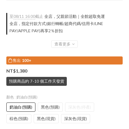
至
08/11 16:00
截止
全店，父親節活動｜全館超取免運
全店，指定付款方式(銀行轉帳/超商代碼/信用卡/LINE
PAY/APPLE PAY)再享2％折扣
查看更多
售出
100+
NT$1,380
預購商品約 7-10 個工作天發貨
顏色
: 奶油白(預購)
奶油白(預購)
黑色(預購)
深灰色(停產)
棕色(預購)
黑色(現貨)
深灰色(現貨)