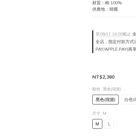
材質：棉 100%
供應地：韓國
至
08/11 16:00
截止
全
全店，指定付款方式(銀
PAY/APPLE PAY)
NT$2,380
顏色
: 黑色(現貨)
黑色(現貨)
白色(
尺寸
: M
M
L