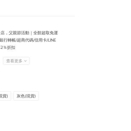
店，父親節活動｜全館超取免運
行轉帳/超商代碼/信用卡/LINE
再享2％折扣
查看更多
現貨)
灰色(現貨)