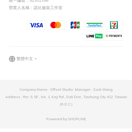
統一編號：92301398
營業人名稱：諾比服裝工作室
繁體中文
Company Name : Offset Studio Manager : Zack Wang
Address : Rm. 5, 5F., No. 1, Keji Rd., Dali Dist., Taichung City 412, Taiwan
(R.O.C.)
Powered by SHOPLINE