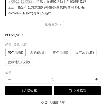
至
08/11 16:00
截止
全店，父親節活動｜全館超取免運
全店，指定付款方式(銀行轉帳/超商代碼/信用卡/LINE
PAY/APPLE PAY)再享2％折扣
查看更多
NT$1,580
顏色
: 黑色(現貨)
黑色(現貨)
灰色(現貨)
黃色(現貨)
天空藍(現貨)
勃根地紅(現貨)
數量
加入購物車
立即購買
加入追蹤清單