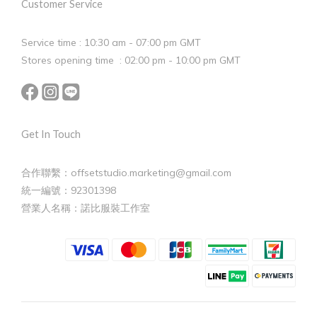
Customer Service
Service time : 10:30 am - 07:00 pm GMT
Stores opening time : 02:00 pm - 10:00 pm GMT
Get In Touch
合作聯繫：offsetstudio.marketing@gmail.com
統一編號：92301398
營業人名稱：諾比服裝工作室