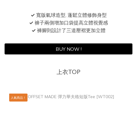
✓
寬版氣球造型, 蓬鬆立體修飾身型
✓
褲子兩側增加口袋提高立體視覺感
✓
褲腳則設計了三道壓褶更加立體
BUY NOW !
上衣TOP
人氣商品！