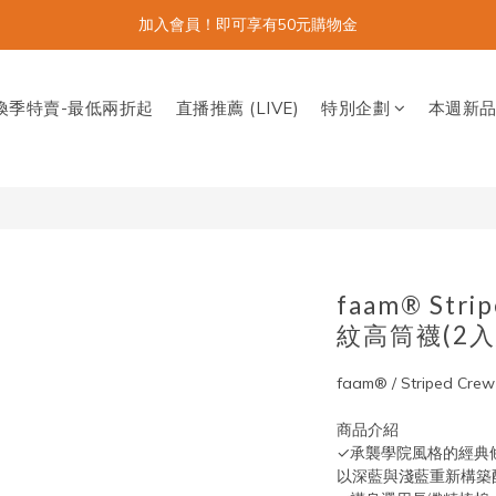
加入會員！即可享有50元購物金
換季特賣-最低兩折起
直播推薦 (LIVE)
特別企劃
本週新
faam® Stri
紋高筒襪(2入
faam® / Striped 
商品介紹
✓承襲學院風格的經典
以深藍與淺藍重新構築