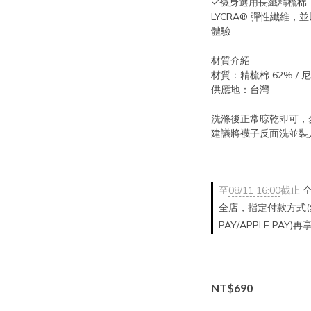
✓襪身選用長纖精梳棉，搭
LYCRA® 彈性纖維
體驗
材質介紹
材質：精梳棉 62% / 尼龍 
供應地：台灣
洗滌後正常晾乾即可，
建議將襪子反面洗並裝
至
08/11 16:00
截止
全
全店，指定付款方式(銀
PAY/APPLE PAY)
NT$690