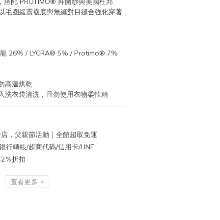
配 PROTIMO® 抑菌紗與美國杜邦 
，並以毛圈緩震襪底與無縫對目縫合強化穿著
26% / LYCRA® 5% / Protimo® 7%
勿高溫烘乾
入洗衣袋清洗，且勿使用衣物柔軟精
店，父親節活動｜全館超取免運
行轉帳/超商代碼/信用卡/LINE
再享2％折扣
查看更多