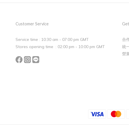
Customer Service
Get
Service time : 10:30 am - 07:00 pm GMT
合作
Stores opening time : 02:00 pm - 10:00 pm GMT
統一
營