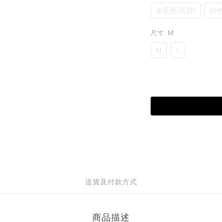
灰藍色(現貨)
白色
尺寸
: M
M
L
送貨及付款方式
商品描述