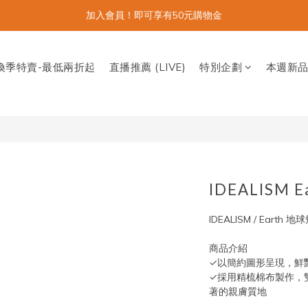
加入會員！即可享有50元購物金
換季特賣-最低兩折起
直播推薦 (LIVE)
特別企劃
本週新
IDEALISM 
IDEALISM / Earth 地
商品介紹
✓以簡約圖形呈現，鮮
✓採用精梳棉布製作，
著的親膚質地