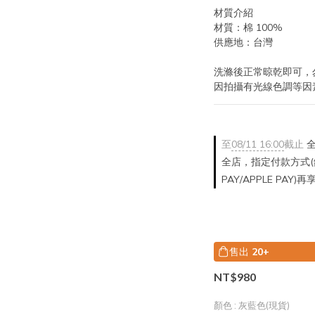
材質介紹
材質：棉 100%
供應地：台灣
洗滌後正常晾乾即可，
因拍攝有光線色調等因
至
08/11 16:00
截止
全
全店，指定付款方式(銀
PAY/APPLE PAY)
售出
20+
NT$980
顏色
: 灰藍色(現貨)