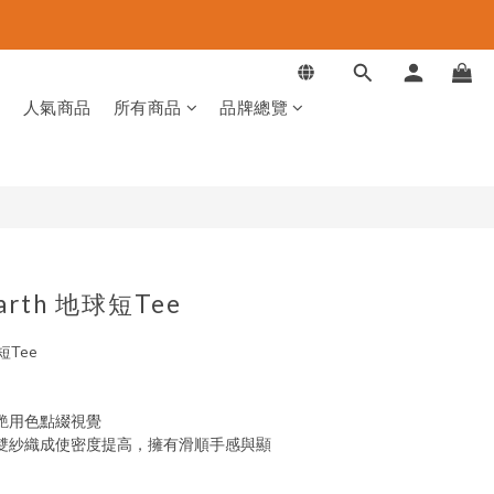
品
人氣商品
所有商品
品牌總覽
Earth 地球短Tee
球短Tee
艷用色點綴視覺
雙紗織成使密度提高，擁有滑順手感與顯