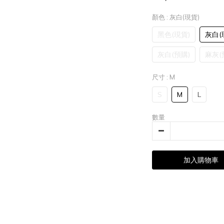
顏色
: 灰白(現貨)
黑色(現貨)
灰白(
灰白(預購)
麻灰(
尺寸
: M
S
M
L
數量
加入購物車