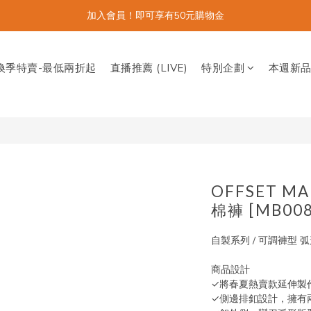
加入會員！即可享有50元購物金
換季特賣-最低兩折起
直播推薦 (LIVE)
特別企劃
本週新
OFFSET 
棉褲 [MB008
自製系列 / 可調褲型 
商品設計
✓將春夏熱賣款延伸製
✓側邊排釦設計，擁有