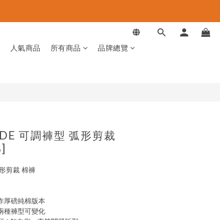
立即購買
品
人氣商品
所有商品
品牌總覽
MADE 可調褲型 弧形剪裁
]
弧形剪裁 棉褲
作厚磅純棉版本
兩種褲型可變化