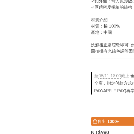
✓釦外側：彎刀弧形版型
✓厚磅密度極細的純棉
材質介紹
材質：棉 100%
產地：中國
洗滌後正常晾乾即可, 
因拍攝有光線色調等因
至
08/11 16:00
截止
全
全店，指定付款方式(銀
PAY/APPLE PAY)
售出
1000+
NT$980