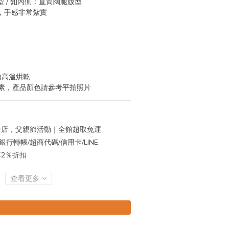
 / 釦內側：直筒闊腿版型
，手感非常紮實
勿高溫烘乾
素，產品顏色請參考平拍照片
店，父親節活動｜全館超取免運
行轉帳/超商代碼/信用卡/LINE
再享2％折扣
查看更多