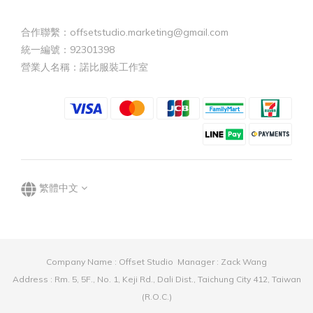
合作聯繫：offsetstudio.marketing@gmail.com
統一編號：92301398
營業人名稱：諾比服裝工作室
繁體中文
Company Name : Offset Studio Manager : Zack Wang
Address : Rm. 5, 5F., No. 1, Keji Rd., Dali Dist., Taichung City 412, Taiwan
(R.O.C.)