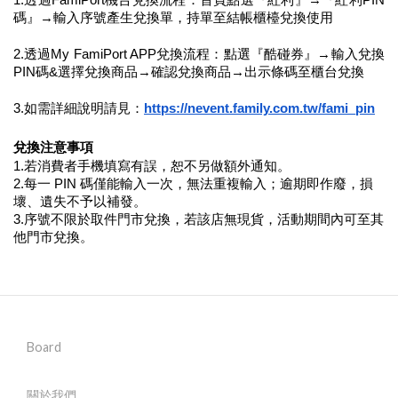
1.透過FamiPort機台兌換流程：首頁點選『紅利』→『紅利PIN
碼』→輸入序號產生兌換單，持單至結帳櫃檯兌換使用
2.透過My FamiPort APP兌換流程：點選『酷碰券』→輸入兌換
PIN碼&選擇兌換商品→確認兌換商品→出示條碼至櫃台兌換
3.如需詳細說明請見：
https://nevent.family.com.tw/fami_pin
兌換注意事項
1.若消費者手機填寫有誤，恕不另做額外通知。
2.每一 PIN 碼僅能輸入一次，無法重複輸入；逾期即作廢，損
壞、遺失不予以補發。
3.序號不限於取件門市兌換，若該店無現貨，活動期間內可至其
他門市兌換。
Board
關於我們