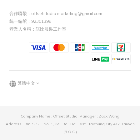
合作聯繫：offsetstudio.marketing@gmail.com
統一編號：92301398
營業人名稱：諾比服裝工作室
繁體中文
Company Name : Offset Studio Manager : Zack Wang
Address : Rm. 5, 5F., No. 1, Keji Rd., Dali Dist., Taichung City 412, Taiwan
(R.O.C.)