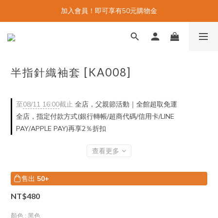
加入會員！即可享有50元購物金
半指針織袖套 [KA008]
至
08/11 16:00
截止
全店，父親節活動｜全館超取免運
全店，指定付款方式(銀行轉帳/超商代碼/信用卡/LINE
PAY/APPLE PAY)再享2％折扣
查看更多
售出
50+
NT$480
顏色
: 黑色